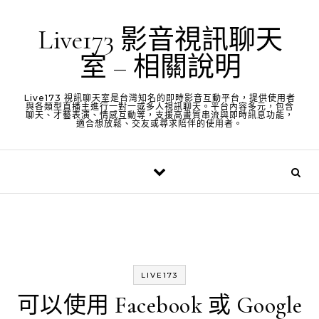
Skip to content
Live173 影音視訊聊天
室 – 相關說明
Live173 視訊聊天室是台灣知名的即時影音互動平台，提供使用者
與各類型直播主進行一對一或多人視訊聊天。平台內容多元，包含
聊天、才藝表演、情感互動等，支援高畫質串流與即時訊息功能，
適合想放鬆、交友或尋求陪伴的使用者。
LIVE173
可以使用 Facebook 或 Google